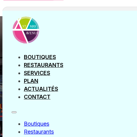
Au Bu
Le pub-brasserie Au Bureau, avec son cadre angl
et conviviale.
Au Bureau Saint Maximin vous accueille 7j/7 à to
BOUTIQUES
RESTAURANTS
SERVICES
PLAN
ACTUALITÉS
CONTACT
Horaires
Boutiques
Lundi
10h00 - 00h00
Restaurants