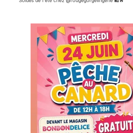
Soldes de l'été chez @rougegorgelingerie 🛍️🔥